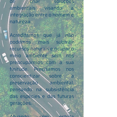
de criar soluções
ambientais visando a
integração entre o homem e
natureza.
Acreditamos que já não
podemos mais subtrair
recursos naturais e ocupar o
meio ambiente sem nos
preocuparmos com a sua
finitude. Precisamos nos
conscientizar sobre a
preservação ambiental,
pensando na subsistência
das espécies e das futuras
gerações.
Atuando com estrita