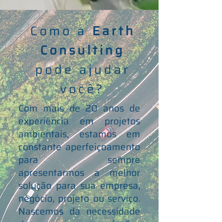
Como a
Earth
Consulting
pode ajudar
você?
Com mais de 20 anos de
experiência em projetos
ambientais, estamos em
constante aperfeiçoamento
para sempre
apresentarmos a melhor
solução para sua empresa,
negócio, projeto ou serviço.
Nascemos da necessidade