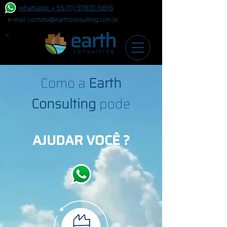
whatsapp: + 55 (11) 97831-5816
e-mail:
contato@earthconsulting.com.br
ˇ
Como a
Earth
Consulting
pode
AJUDAR VOCÊ ?