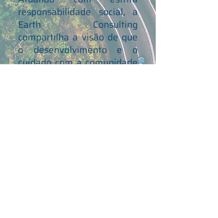
responsabilidade social, a
Earth Consulting
compartilha a visão de que
o desenvolvimento e o
cuidado com a comunidade
são essenciais para o
despertar de uma nova
consciência e a prevalência
dos princípios de
sustentabilidade do
planeta.
CLIQUE E FALE CONOSCO